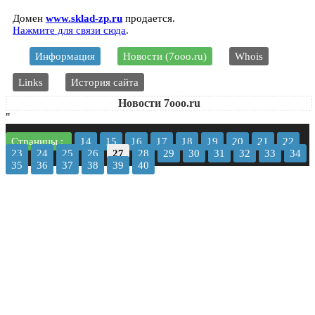
Домен
www.sklad-zp.ru
продается.
Нажмите для связи сюда
.
Информация
Новости (7ooo.ru)
Whois
Links
История сайта
Новости 7ooo.ru
"
Страницы :
14
15
16
17
18
19
20
21
22
23
24
25
26
27
28
29
30
31
32
33
34
35
36
37
38
39
40