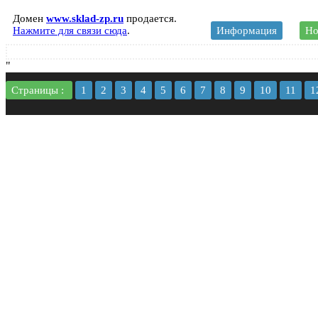
Домен
www.sklad-zp.ru
продается.
Нажмите для связи сюда
.
Информация
Но
"
Страницы :
1
2
3
4
5
6
7
8
9
10
11
1