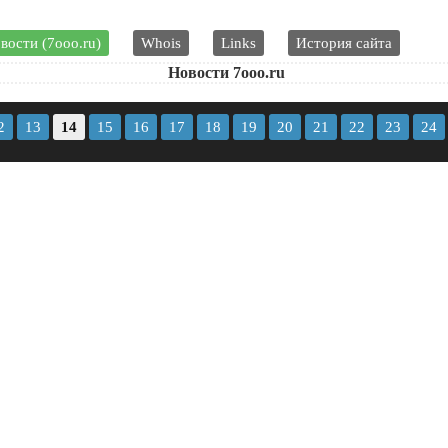
вости (7ooo.ru)
Whois
Links
История сайта
Новости 7ooo.ru
2
13
14
15
16
17
18
19
20
21
22
23
24